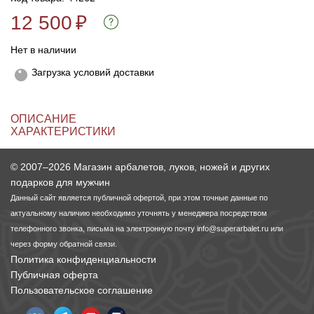
12 500
₽
Линейки для настройки лука
Охотничьи ножи
Нет в наличии
Полочки для лука
Ножи складные
Загрузка условий доставки
Кликеры для лука
ОПИСАНИЕ
ХАРАКТЕРИСТИКИ
Плунжеры для лука
© 2007–2026 Магазин арбалетов, луков, ножей и других
Киссеры для лука
подарков для мужчин
Данный сайт является публичной офертой, при этом точные данные по
актуальному наличию необходимо уточнять у менеджера посредством
телефонного звонка, письма на электронную почту
info@superarbalet.ru
или
через форму обратной связи.
Политика конфиденциальности
Публичная оферта
Пользовательское соглашение