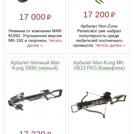
17 200
₽
17 000
₽
Арбалет Hori-Zone
Новинка от компании MAN
Penetrator уже набрал
KUNG. Улучшенная версия
популярность среди
MK-150 и скорпион,
Читать
любителей охотничьего
далее »
промысла.
Читать далее »
Арбалет блочный Man
Арбалет Man-Kung MK-
Kung XB86 (черный)
XB23 PKG (Камуфляж)