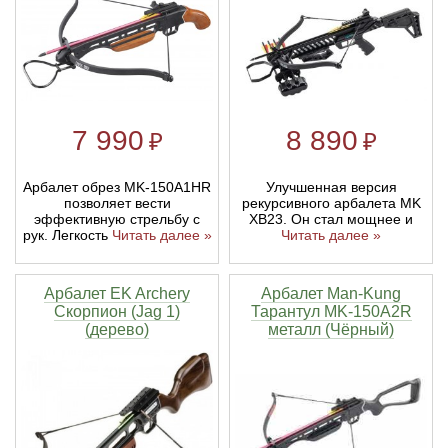
Тетивы и тросы для арбалетов
Подставки для лука
Инсерты для арбалетных стрел
Тычковые ножи
Механические точилки для ножей
Натяжители для арбалетов
Ремни и петли
Инсерты для лучных стрел
Непальские кукри
Паста для полировки ножей
7 990
8 890
₽
₽
Тетива для лука, нити
Стрелы для арбалета
Ножи тактические
Улучшенная версия
Арбалет обрез MK-150A1HR
Рукоятки для лука
Стрелы для лука
Ножи танто
рекурсивного арбалета MK
позволяет вести
XB23. Он стал мощнее и
эффективную стрельбу с
Читать далее »
рук. Легкость
Читать далее »
Плечи для лука
Выниматели для стрел
Топоры
Нагрудники
Топорики-томагавки
Арбалет EK Archery
Арбалет Man-Kung
Скорпион (Jag 1)
Тарантул MK-150A2R
(дерево)
металл (Чёрный)
Краги для стрельбы
Ножи известных брендов
Напальчники для классических луков
Мультитулы
Перчатки для традиционных луков
Метательные ножи