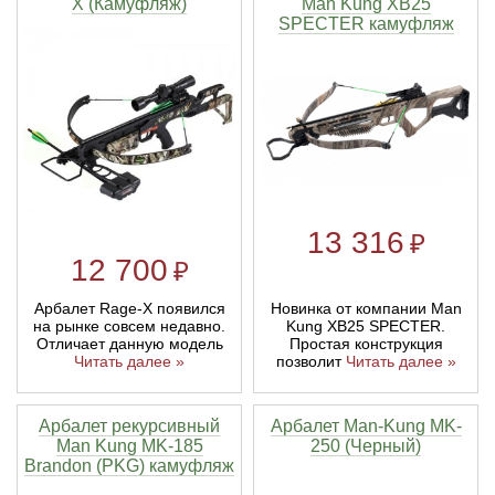
X (Камуфляж)
Man Kung XB25
SPECTER камуфляж
13 316
₽
12 700
₽
Арбалет Rage-X появился
Новинка от компании Man
на рынке совсем недавно.
Kung XB25 SPECTER.
Отличает данную модель
Простая конструкция
Читать далее »
позволит
Читать далее »
Арбалет рекурсивный
Арбалет Man-Kung MK-
Man Kung MK-185
250 (Черный)
Brandon (PKG) камуфляж