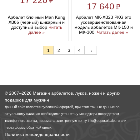
17 220
₽
17 640
₽
Арбалет блочный Man Kung
Арбалет MK-XB23 PKG это
XB86 (черный) шикарный и
усовершенствованная
доступный выбор
Читать
модель арбалетов МК-150 и
далее »
МК-300.
Читать далее »
1
2
3
4
→
© 2007–2026 Магазин арбалетов, луков, ножей и других
подарков для мужчин
Данный сайт является публичной офертой, при этом точные данные по
актуальному наличию необходимо уточнять у менеджера посредством
телефонного звонка, письма на электронную почту
info@superarbalet.ru
или
через форму обратной связи.
Политика конфиденциальности