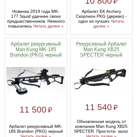
10 800
₽
Новинка 2019 года MK-
Арбалет EK Archery
177 Squid удачнее своих
Скорпион PKG (дерево) -
предшественников. Немного
одно из лучших
Читать
повысились
Читать далее »
далее »
Арбалет рекурсивный
Рекурсивный Арбалет
Man Kung MK-185
Man Kung XB25
Brandon (PKG) черный
SPECTER черный
11 540
₽
11 500
₽
Обновленная модель от
Арбалет рекурсивный MK-
компании Man Kung XB25
185 Brandon (PKG) черный
SPECTER. Простота- залог
Читать далее »
Читать далее »