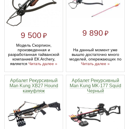
Линейки для настройки лука
Охотничьи ножи
Полочки для лука
Ножи складные
9 890
₽
9 500
₽
Кликеры для лука
Модель Скорпион,
На данный момент уже
произведенная и
вышло достаточно много
разработанная тайванской
Плунжеры для лука
моделей, опережающих по
компанией EK Archery,
Читать далее »
является
Читать далее »
Киссеры для лука
Арбалет Рекурсивный
Арбалет Рекурсивный
Man Kung XB27 Hound
Man Kung MK-177 Squid
камуфляж
Черный