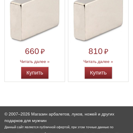
Линейки для настройки лука
Охотничьи ножи
Полочки для лука
Ножи складные
Кликеры для лука
660
810
₽
₽
Плунжеры для лука
Читать далее »
Читать далее »
Купить
Купить
Киссеры для лука
© 2007–2026 Магазин арбалетов, луков, ножей и других
подарков для мужчин
Данный сайт является публичной офертой, при этом точные данные по