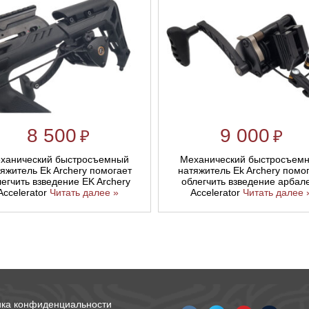
8 500
9 000
₽
₽
ханический быстросъемный
Механический быстросъем
яжитель Ek Archery помогает
натяжитель Ek Archery помо
егчить взведение EK Archery
облегчить взведение арбал
Accelerator
Читать далее »
Accelerator
Читать далее 
ика конфиденциальности