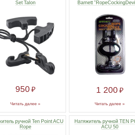
Set Talon
Barnett "RopeCockingDevi
950
1 200
₽
₽
Читать далее »
Читать далее »
итель ручной Ten Point ACU
Натяжитель ручной TEN P
Rope
ACU 50