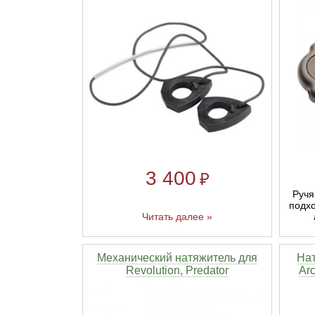
Линейки для настройки лука
Охотничьи ножи
Полочки для лука
Ножи складные
Кликеры для лука
Плунжеры для лука
3 400
₽
Киссеры для лука
Ручя
подхо
Читать далее »
Механический натяжитель для
Нат
Revolution, Predator
Arc