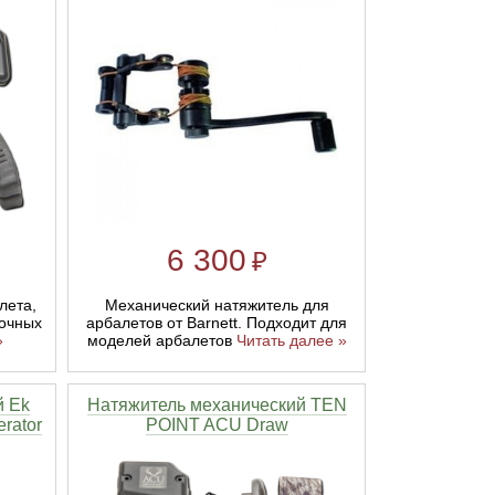
6 300
₽
лета,
Механический натяжитель для
лочных
арбалетов от Barnett. Подходит для
»
моделей арбалетов
Читать далее »
й Ek
Натяжитель механический TEN
rator
POINT ACU Draw