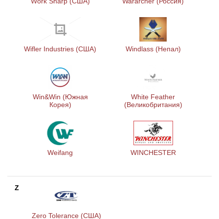
Work Sharp (CША)
Wararcher (Россия)
Wifler Industries (США)
Windlass (Непал)
Win&Win (Южная
White Feather
Корея)
(Великобритания)
Weifang
WINCHESTER
Z
Zero Tolerance (США)