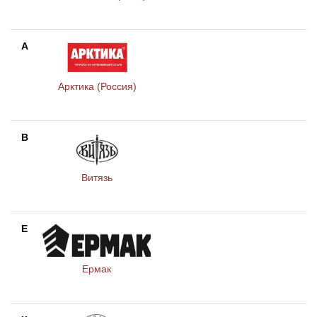
А
Арктика (Россия)
В
Витязь
Е
Ермак