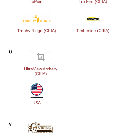
ToPoint
Tru Fire (США)
Trophy Ridge (США)
Timberline (США)
U
UltraView Archery
(США)
USA
V