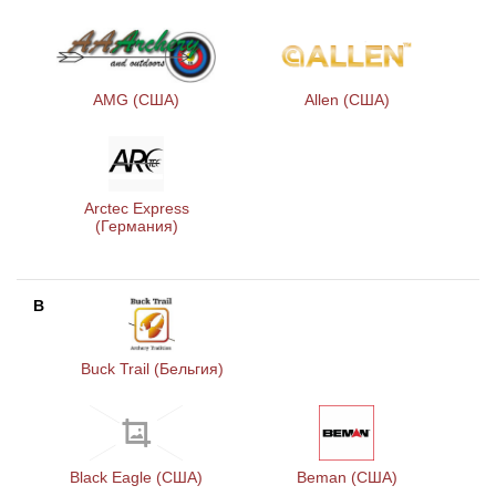
Линейки для настройки лука
Охотничьи ножи
AMG (США)
Allen (США)
Полочки для лука
Ножи складные
Кликеры для лука
Arctec Express
Плунжеры для лука
(Германия)
Киссеры для лука
B
Buck Trail (Бельгия)
Black Eagle (США)
Beman (США)