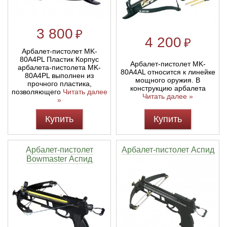
3 800
₽
4 200
₽
Арбалет-пистолет MK-
80A4PL Пластик Корпус
Арбалет-пистолет MK-
арбалета-пистолета MK-
80A4AL относится к линейке
80A4PL выполнен из
мощного оружия. В
прочного пластика,
конструкцию арбалета
позволяющего
Читать далее
Читать далее »
»
Купить
Купить
Арбалет-пистолет
Арбалет-пистолет Аспид
Bowmaster Аспид