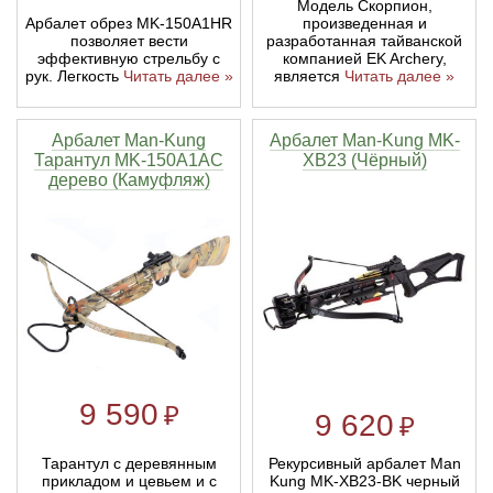
Модель Скорпион,
Арбалет обрез MK-150A1HR
произведенная и
позволяет вести
разработанная тайванской
эффективную стрельбу с
компанией EK Archery,
рук. Легкость
Читать далее »
является
Читать далее »
Арбалет Man-Kung
Арбалет Man-Kung MK-
Тарантул MK-150A1AC
XB23 (Чёрный)
дерево (Камуфляж)
9 590
₽
9 620
₽
Тарантул с деревянным
Рекурсивный арбалет Man
прикладом и цевьем и с
Kung MK-XB23-BK черный