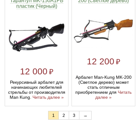
Тарантул MK-150A1PB
200 (Светлое дерево)
пластик (Черный)
12 200
₽
12 000
₽
Арбалет Man-Kung MK-200
(Светлое дерево) может
Рекурсивный арбалет для
стать отличным
начинающих любителей
приобретением для
Читать
стрельбы от производителя
далее »
Man Kung.
Читать далее »
1
2
3
→