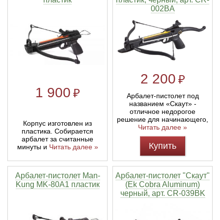
002BA
Тетивы и тросы для арбалетов
Подставки для лука
Инсерты для арбалетных стрел
Тычковые ножи
Механические точилки для ножей
Натяжители для арбалетов
Ремни и петли
Инсерты для лучных стрел
Непальские кукри
Паста для полировки ножей
Тетива для лука, нити
Стрелы для арбалета
Ножи тактические
2 200
₽
1 900
₽
Рукоятки для лука
Стрелы для лука
Ножи танто
Арбалет-пистолет под
названием «Скаут» -
отличное недорогое
Плечи для лука
Выниматели для стрел
Топоры
решение для начинающего,
Корпус изготовлен из
Читать далее »
пластика. Собирается
арбалет за считанные
Нагрудники
Топорики-томагавки
Купить
минуты и
Читать далее »
Краги для стрельбы
Ножи известных брендов
Арбалет-пистолет Man-
Арбалет-пистолет "Скаут"
Kung MK-80A1 пластик
(Ek Cobra Aluminum)
Напальчники для классических луков
Мультитулы
черный, арт. CR-039BK
Перчатки для традиционных луков
Метательные ножи