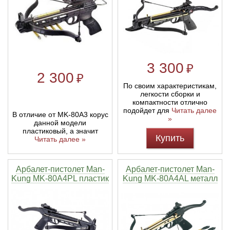
Линейки для настройки лука
Охотничьи ножи
Полочки для лука
Ножи складные
3 300
₽
2 300
₽
Кликеры для лука
По своим характеристикам,
легкости сборки и
компактности отлично
Плунжеры для лука
подойдет для
Читать далее
В отличие от MK-80A3 корус
»
данной модели
Киссеры для лука
пластиковый, а значит
Купить
Читать далее »
Арбалет-пистолет Man-
Арбалет-пистолет Man-
Kung MK-80A4PL пластик
Kung MK-80A4AL металл