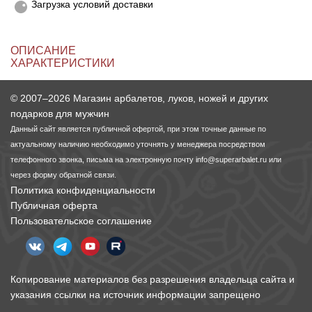
Загрузка условий доставки
Линейки для настройки лука
Охотничьи ножи
ОПИСАНИЕ
ХАРАКТЕРИСТИКИ
Полочки для лука
Ножи складные
© 2007–2026 Магазин арбалетов, луков, ножей и других
Кликеры для лука
подарков для мужчин
Данный сайт является публичной офертой, при этом точные данные по
Плунжеры для лука
актуальному наличию необходимо уточнять у менеджера посредством
телефонного звонка, письма на электронную почту
info@superarbalet.ru
или
Киссеры для лука
через форму обратной связи.
Политика конфиденциальности
Публичная оферта
Пользовательское соглашение
Копирование материалов без разрешения владельца сайта и
указания ссылки на источник информации запрещено