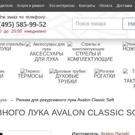
одители
Услуги и ремонт
Это интересно
Контакты
Оплата
Доставка
те заказ по телефону:
(495) 585-99-52
На
0 до 20:00 ежедневно
ЛУКИ
НОЖ
АКСЕССУАРЫ
СТРЕЛЫ И
ДЛЯ ЛУКА
КОМПЛЕКТУЮЩИЕ
РИ
ТЕРМОСЫ
ДУХОВЫЕ
РОГАТКИ
ТАК
ТРУБКИ
лука
→
Рюкзак для рекурсивного лука Avalon Classic Soft
НОГО ЛУКА AVALON CLASSIC S
Изготовитель:
Avalon (Китай)