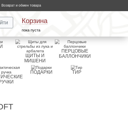
Возврат и обмен товара
Корзина
йти
пока пуста
И
ПЕРЦОВЫЕ
ЩИТЫ И
БАЛЛОНЧИКИ
МИШЕНИ
ПОДАРКИ
ТИР
ТИЧЕСКИЕ
РУЧКИ
OFT