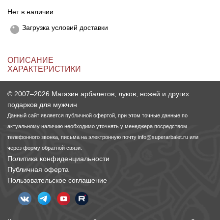
Нет в наличии
Линейки для настройки лука
Охотничьи ножи
Загрузка условий доставки
Полочки для лука
Ножи складные
ОПИСАНИЕ
ХАРАКТЕРИСТИКИ
Кликеры для лука
© 2007–2026 Магазин арбалетов, луков, ножей и других
Плунжеры для лука
подарков для мужчин
Данный сайт является публичной офертой, при этом точные данные по
Киссеры для лука
актуальному наличию необходимо уточнять у менеджера посредством
телефонного звонка, письма на электронную почту
info@superarbalet.ru
или
через форму обратной связи.
Политика конфиденциальности
Публичная оферта
Пользовательское соглашение