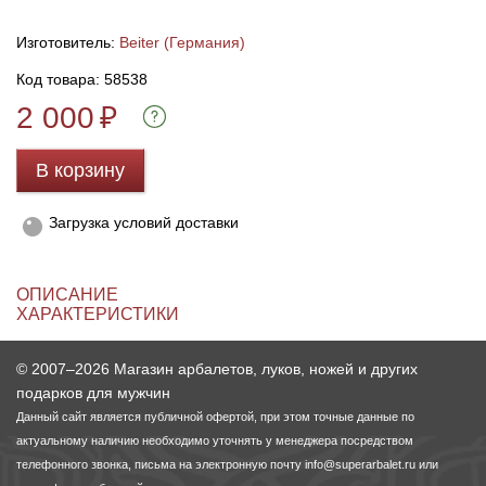
Изготовитель:
Beiter (Германия)
Линейки для настройки лука
Охотничьи ножи
Код товара: 58538
Полочки для лука
Ножи складные
2 000
₽
Кликеры для лука
В корзину
Плунжеры для лука
Загрузка условий доставки
Киссеры для лука
ОПИСАНИЕ
ХАРАКТЕРИСТИКИ
© 2007–2026 Магазин арбалетов, луков, ножей и других
подарков для мужчин
Данный сайт является публичной офертой, при этом точные данные по
актуальному наличию необходимо уточнять у менеджера посредством
телефонного звонка, письма на электронную почту
info@superarbalet.ru
или