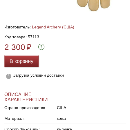
Линейки для настройки лука
Охотничьи ножи
Изготовитель:
Legend Archery (США)
Полочки для лука
Ножи складные
Код товара: 57113
Кликеры для лука
2 300
₽
Плунжеры для лука
В корзину
Киссеры для лука
Загрузка условий доставки
ОПИСАНИЕ
ХАРАКТЕРИСТИКИ
Страна производства:
США
Материал:
кожа
Способ фиксации:
липучка