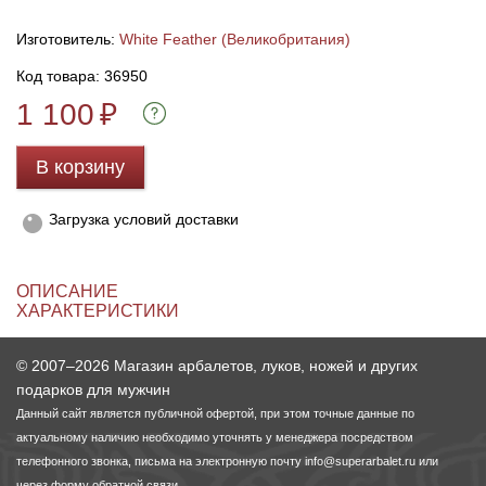
Изготовитель:
White Feather (Великобритания)
Линейки для настройки лука
Охотничьи ножи
Код товара: 36950
1 100
Полочки для лука
Ножи складные
₽
Кликеры для лука
В корзину
Плунжеры для лука
Загрузка условий доставки
Киссеры для лука
ОПИСАНИЕ
ХАРАКТЕРИСТИКИ
© 2007–2026 Магазин арбалетов, луков, ножей и других
подарков для мужчин
Данный сайт является публичной офертой, при этом точные данные по
актуальному наличию необходимо уточнять у менеджера посредством
телефонного звонка, письма на электронную почту
info@superarbalet.ru
или
через форму обратной связи.