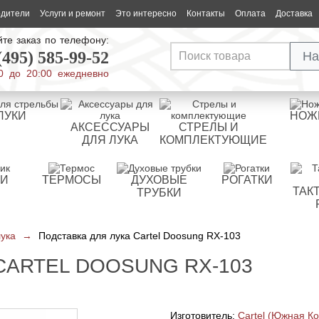
одители
Услуги и ремонт
Это интересно
Контакты
Оплата
Доставка
те заказ по телефону:
(495) 585-99-52
На
0 до 20:00 ежедневно
ЛУКИ
НОЖ
АКСЕССУАРЫ
СТРЕЛЫ И
ДЛЯ ЛУКА
КОМПЛЕКТУЮЩИЕ
РИ
ТЕРМОСЫ
ДУХОВЫЕ
РОГАТКИ
ТАК
ТРУБКИ
лука
→
Подставка для лука Cartel Doosung RX-103
CARTEL DOOSUNG RX-103
Изготовитель:
Cartel (Южная К