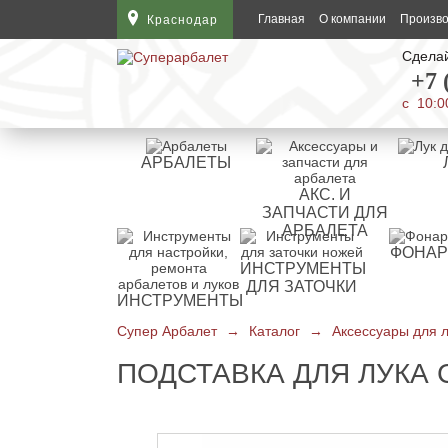
Главная
О компании
Произв
Краснодар
Сделай
Арбалеты винтовочного типа
Чехлы для арбалетов
Блочные луки
Лучные тренажеры
Бушинги для стрел
Шкуросъемные ножи
Карманные точилки
Фонари Petzl
Термос Арктика
+7 
с 10:0
Арбалет пистолетного типа
Колчаны и киверы для арбалетов
Классические луки
Пип сайты для блочного лука
Шаблоны для оперения
Финские ножи
Мусаты
Фонари Inova
Сумки холодильники
АРБАЛЕТЫ
Арбалеты блочного типа
Ремни для переноски арбалетов
Традиционные луки
Боуфишинг для лука
Охотничьи наконечники
Мачете
Магниты для точилок
Фонари Fenix
Универсальные
АКС. И
ЗАПЧАСТИ ДЛЯ
Арбалеты рекурсивного типа
Боуфишинг для арбалета
Спортивные луки
Релизы для блочного лука
Спортивные наконечники
Ножи Бабочки (Балисонги)
Ремни для точилок
Термосы для еды
АРБАЛЕТА
ФОНА
ИНСТРУМЕНТЫ
Арбалеты для охоты
Запчасти для арбалета
Детские луки
Чехлы и кейсы для луков
Оперение для арбалетных стрел
Ножи Керамбит
Прочие аксессуары для точилок
Термокружки
ДЛЯ ЗАТОЧКИ
ИНСТРУМЕНТЫ
Арбалеты для отдыха и развлечения
Плечи для арбалета
Прицелы для лука и аксессуары
Оперение для лучных стрел
Филейные ножи
Наборы для заточки ножей
Термосы для напитков
Супер Арбалет
→
Каталог
→
Аксессуары для 
ПОДСТАВКА ДЛЯ ЛУКА 
Обмоточные и тетивные нити
Стабилизаторы, тройники, виброгасители
Хвостовики для арбалетных стрел
Швейцарские ножи
Электрические точилки для ножей
Термоконтейнеры
Прицелы для арбалета
Колчаны, киверы и тубусы
Хвостовики для лучных стрел
Ножи тренировочные
Точильные камни