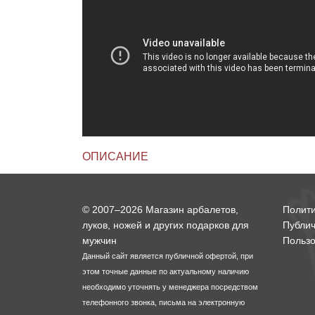
Линейки для настройки лука
Охотничьи ножи
Полочки для лука
Ножи складные
Кликеры для лука
Плунжеры для лука
ОПИСАНИЕ
Киссеры для лука
© 2007–2026 Магазин арбалетов,
Полит
луков, ножей и других подарков для
Публи
мужчин
Пользо
Данный сайт является публичной офертой, при
этом точные данные по актуальному наличию
необходимо уточнять у менеджера посредством
телефонного звонка, письма на электронную