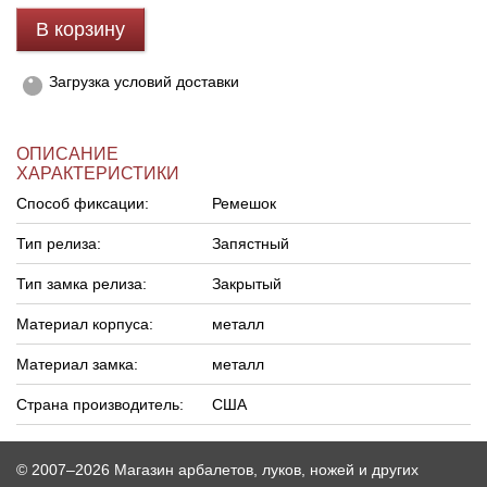
В корзину
Линейки для настройки лука
Охотничьи ножи
Загрузка условий доставки
Полочки для лука
Ножи складные
ОПИСАНИЕ
Кликеры для лука
ХАРАКТЕРИСТИКИ
Способ фиксации:
Ремешок
Плунжеры для лука
Тип релиза:
Запястный
Киссеры для лука
Тип замка релиза:
Закрытый
Материал корпуса:
металл
Материал замка:
металл
Страна производитель:
США
© 2007–2026 Магазин арбалетов, луков, ножей и других