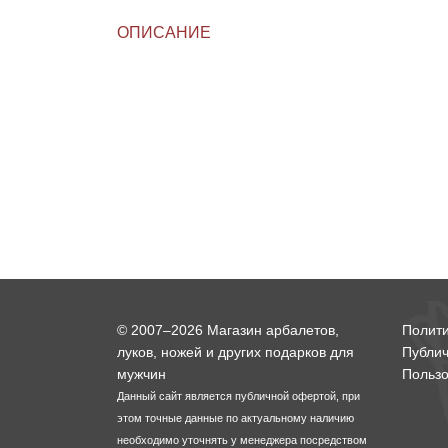
ОПИСАНИЕ
Линейки для настройки лука
Охотничьи ножи
Полочки для лука
Ножи складные
Кликеры для лука
Плунжеры для лука
Киссеры для лука
© 2007–2026 Магазин арбалетов,
Полит
луков, ножей и других подарков для
Публи
мужчин
Пользо
Данный сайт является публичной офертой, при
этом точные данные по актуальному наличию
необходимо уточнять у менеджера посредством