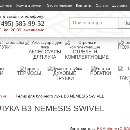
одители
Услуги и ремонт
Это интересно
Контакты
Оплата
Доставка
те заказ по телефону:
(495) 585-99-52
На
0 до 20:00 ежедневно
ЛУКИ
НОЖ
АКСЕССУАРЫ
СТРЕЛЫ И
ДЛЯ ЛУКА
КОМПЛЕКТУЮЩИЕ
РИ
ТЕРМОСЫ
ДУХОВЫЕ
РОГАТКИ
ТАК
ТРУБКИ
лука
→
Релиз для блочного лука B3 NEMESIS SWIVEL
ЛУКА B3 NEMESIS SWIVEL
Изготовитель:
B3 Archery (США