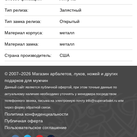
Тип релиза:
Запястный
Линейки для настройки лука
Охотничьи ножи
Тип замка релиза:
Открытый
Полочки для лука
Ножи складные
Материал корпуса:
металл
Материал замка:
металл
Кликеры для лука
Страна производитель:
США
Плунжеры для лука
© 2007–2026 Магазин арбалетов, луков, ножей и других
Киссеры для лука
подарков для мужчин
Данный сайт является публичной офертой, при этом точные данные по
актуальному наличию необходимо уточнять у менеджера посредством
телефонного звонка, письма на электронную почту
info@superarbalet.ru
или
через форму обратной связи.
Политика конфиденциальности
Публичная оферта
Пользовательское соглашение