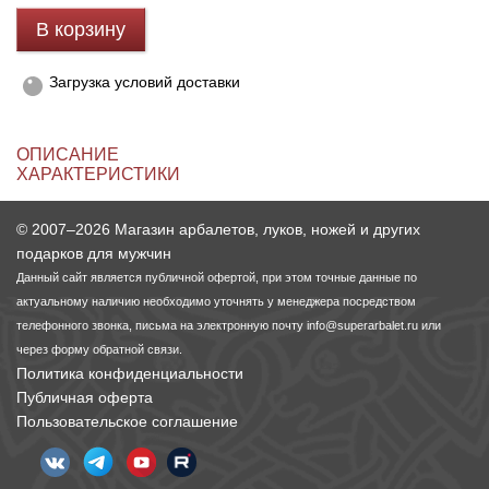
В корзину
Линейки для настройки лука
Охотничьи ножи
Загрузка условий доставки
Полочки для лука
Ножи складные
ОПИСАНИЕ
Кликеры для лука
ХАРАКТЕРИСТИКИ
Плунжеры для лука
© 2007–2026 Магазин арбалетов, луков, ножей и других
подарков для мужчин
Киссеры для лука
Данный сайт является публичной офертой, при этом точные данные по
актуальному наличию необходимо уточнять у менеджера посредством
телефонного звонка, письма на электронную почту
info@superarbalet.ru
или
через форму обратной связи.
Политика конфиденциальности
Публичная оферта
Пользовательское соглашение