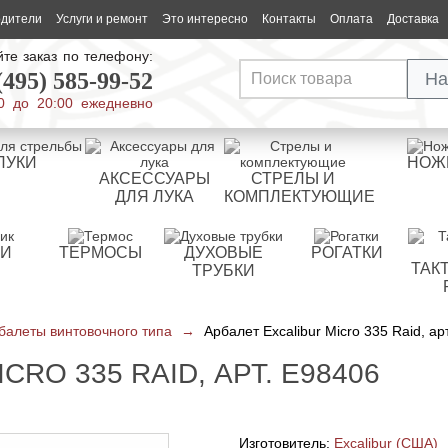
одители
Услуги и ремонт
Это интересно
Контакты
Оплата
Доставка
те заказ по телефону:
(495) 585-99-52
На
0 до 20:00 ежедневно
ЛУКИ
НОЖ
АКСЕССУАРЫ
СТРЕЛЫ И
ДЛЯ ЛУКА
КОМПЛЕКТУЮЩИЕ
РИ
ТЕРМОСЫ
ДУХОВЫЕ
РОГАТКИ
ТАК
ТРУБКИ
балеты винтовочного типа
→
Арбалет Excalibur Micro 335 Raid, ар
CRO 335 RAID, АРТ. E98406
Изготовитель:
Excalibur (США)