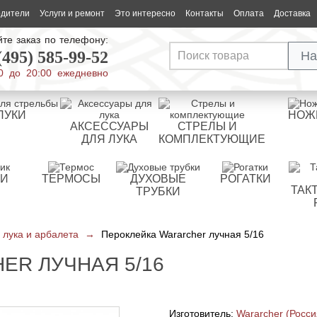
одители
Услуги и ремонт
Это интересно
Контакты
Оплата
Доставка
те заказ по телефону:
(495) 585-99-52
На
0 до 20:00 ежедневно
ЛУКИ
НОЖ
АКСЕССУАРЫ
СТРЕЛЫ И
ДЛЯ ЛУКА
КОМПЛЕКТУЮЩИЕ
РИ
ТЕРМОСЫ
ДУХОВЫЕ
РОГАТКИ
ТАК
ТРУБКИ
 лука и арбалета
→
Пероклейка Wararcher лучная 5/16
ER ЛУЧНАЯ 5/16
Изготовитель:
Wararcher (Росси