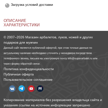
Загрузка условий доставки
Линейки для настройки лука
Охотничьи ножи
ОПИСАНИЕ
Полочки для лука
Ножи складные
ХАРАКТЕРИСТИКИ
Кликеры для лука
© 2007–2026 Магазин арбалетов, луков, ножей и других
подарков для мужчин
Данный сайт является публичной офертой, при этом точные данные по
Плунжеры для лука
актуальному наличию необходимо уточнять у менеджера посредством
телефонного звонка, письма на электронную почту
info@superarbalet.ru
или
Киссеры для лука
через форму обратной связи.
Политика конфиденциальности
Публичная оферта
Пользовательское соглашение
Копирование материалов без разрешения владельца сайта и
указания ссылки на источник информации запрещено