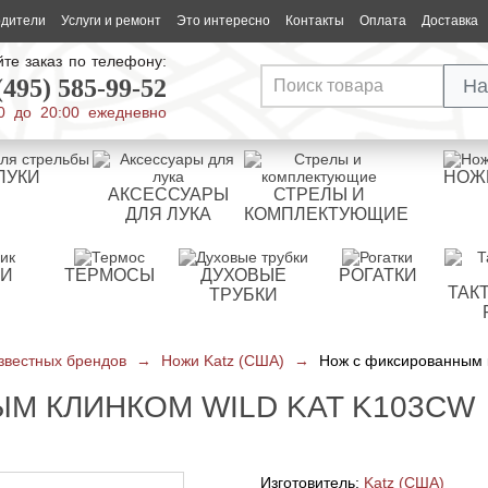
одители
Услуги и ремонт
Это интересно
Контакты
Оплата
Доставка
те заказ по телефону:
(495) 585-99-52
На
0 до 20:00 ежедневно
ЛУКИ
НОЖ
АКСЕССУАРЫ
СТРЕЛЫ И
ДЛЯ ЛУКА
КОМПЛЕКТУЮЩИЕ
РИ
ТЕРМОСЫ
ДУХОВЫЕ
РОГАТКИ
ТАК
ТРУБКИ
звестных брендов
→
Ножи Katz (США)
→
Нож с фиксированным 
М КЛИНКОМ WILD KAT K103CW
Изготовитель:
Katz (США)