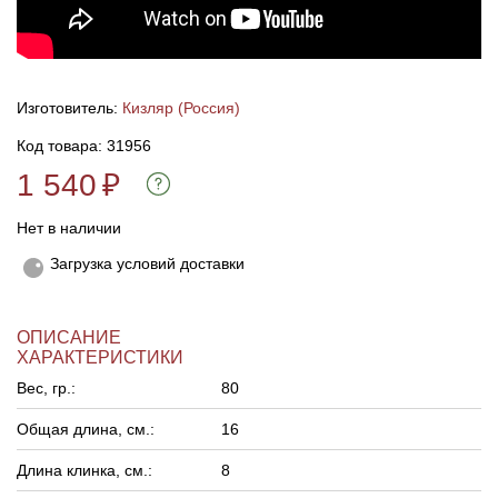
Линейки для настройки лука
Охотничьи ножи
Изготовитель:
Кизляр (Россия)
Полочки для лука
Ножи складные
Код товара: 31956
Кликеры для лука
1 540
₽
Плунжеры для лука
Нет в наличии
Загрузка условий доставки
Киссеры для лука
ОПИСАНИЕ
ХАРАКТЕРИСТИКИ
Вес, гр.:
80
Общая длина, см.:
16
Длина клинка, см.:
8