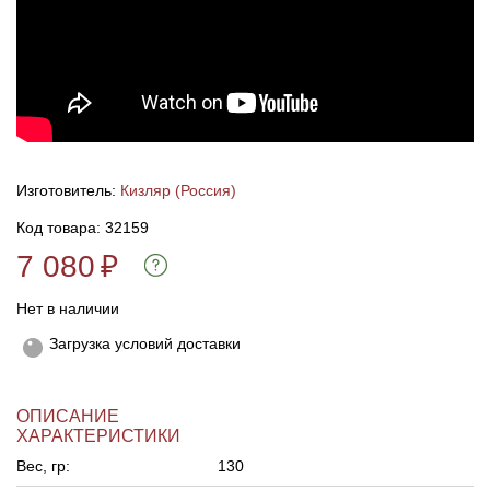
Линейки для настройки лука
Охотничьи ножи
Полочки для лука
Ножи складные
Кликеры для лука
Изготовитель:
Кизляр (Россия)
Плунжеры для лука
Код товара: 32159
7 080
₽
Киссеры для лука
Нет в наличии
Загрузка условий доставки
ОПИСАНИЕ
ХАРАКТЕРИСТИКИ
Вес, гр:
130