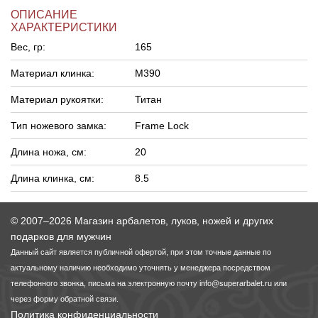
ОПИСАНИЕ
ХАРАКТЕРИСТИКИ
Вес, гр:
165
Материал клинка:
M390
Материал рукоятки:
Титан
Тип ножевого замка:
Frame Lock
Длина ножа, см:
20
Длина клинка, см:
8.5
© 2007–2026 Магазин арбалетов, луков, ножей и других
подарков для мужчин
Данный сайт является публичной офертой, при этом точные данные по
актуальному наличию необходимо уточнять у менеджера посредством
телефонного звонка, письма на электронную почту
info@superarbalet.ru
или
через форму обратной связи.
Политика конфиденциальности