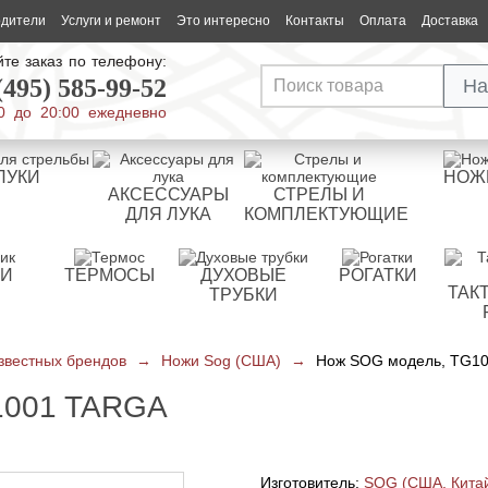
одители
Услуги и ремонт
Это интересно
Контакты
Оплата
Доставка
те заказ по телефону:
(495) 585-99-52
На
0 до 20:00 ежедневно
ЛУКИ
НОЖ
АКСЕССУАРЫ
СТРЕЛЫ И
ДЛЯ ЛУКА
КОМПЛЕКТУЮЩИЕ
РИ
ТЕРМОСЫ
ДУХОВЫЕ
РОГАТКИ
ТАК
ТРУБКИ
звестных брендов
→
Ножи Sog (США)
→
Нож SOG модель, TG10
001 TARGA
Изготовитель:
SOG (США, Кита