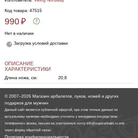
Изготовитель:
Viking Nordway
Код товара: 47515
Линейки для настройки лука
Охотничьи ножи
990
₽
Полочки для лука
Ножи складные
Нет в наличии
Загрузка условий доставки
Кликеры для лука
Плунжеры для лука
ОПИСАНИЕ
ХАРАКТЕРИСТИКИ
Киссеры для лука
Длина ножа, см:
20,8
© 2007–2026 Магазин арбалетов, луков, ножей и других
подарков для мужчин
Данный сайт является публичной офертой, при этом точные данные по
актуальному наличию необходимо уточнять у менеджера посредством
телефонного звонка, письма на электронную почту
info@superarbalet.ru
или
через форму обратной связи.
Политика конфиденциальности