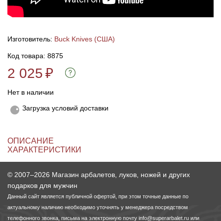
Линейки для настройки лука
Охотничьи ножи
Изготовитель:
Buck Knives (США)
Полочки для лука
Ножи складные
Код товара: 8875
2 025
₽
Кликеры для лука
Нет в наличии
Плунжеры для лука
Загрузка условий доставки
Киссеры для лука
ОПИСАНИЕ
ХАРАКТЕРИСТИКИ
© 2007–2026 Магазин арбалетов, луков, ножей и других
подарков для мужчин
Данный сайт является публичной офертой, при этом точные данные по
актуальному наличию необходимо уточнять у менеджера посредством
телефонного звонка, письма на электронную почту
info@superarbalet.ru
или