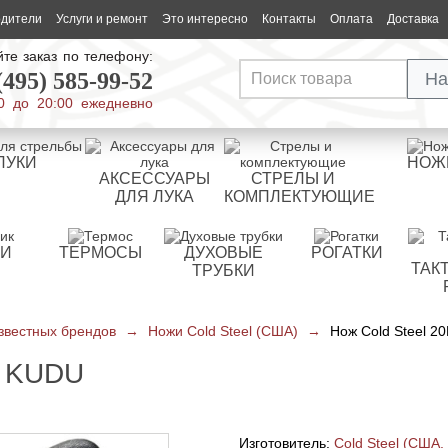
одители
Услуги и ремонт
Это интересно
Контакты
Оплата
Доставка
те заказ по телефону:
(495) 585-99-52
На
0 до 20:00 ежедневно
ЛУКИ
НОЖ
АКСЕССУАРЫ
СТРЕЛЫ И
ДЛЯ ЛУКА
КОМПЛЕКТУЮЩИЕ
РИ
ТЕРМОСЫ
ДУХОВЫЕ
РОГАТКИ
ТАК
ТРУБКИ
звестных брендов
→
Ножи Cold Steel (США)
→
Нож Cold Steel 2
 KUDU
Изготовитель:
Cold Steel (США,