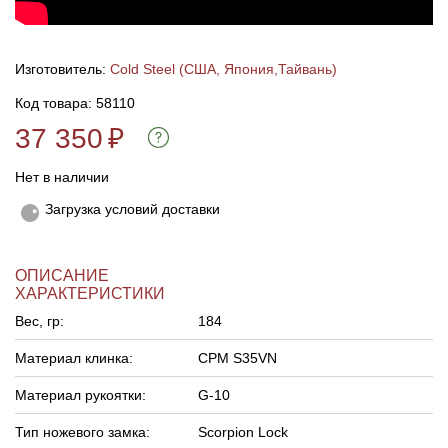
Линейки для настройки лука
Охотничьи ножи
Изготовитель:
Cold Steel (США, Япония,Тайвань)
Полочки для лука
Ножи складные
Код товара: 58110
37 350
₽
Кликеры для лука
Нет в наличии
Плунжеры для лука
Загрузка условий доставки
Киссеры для лука
ОПИСАНИЕ
ХАРАКТЕРИСТИКИ
Вес, гр:
184
Материал клинка:
CPM S35VN
Материал рукоятки:
G-10
Тип ножевого замка:
Scorpion Lock