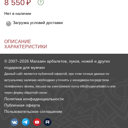
8 550
₽
Нет в наличии
Линейки для настройки лука
Охотничьи ножи
Загрузка условий доставки
Полочки для лука
Ножи складные
ОПИСАНИЕ
Кликеры для лука
ХАРАКТЕРИСТИКИ
Плунжеры для лука
© 2007–2026 Магазин арбалетов, луков, ножей и других
подарков для мужчин
Киссеры для лука
Данный сайт является публичной офертой, при этом точные данные по
актуальному наличию необходимо уточнять у менеджера посредством
телефонного звонка, письма на электронную почту
info@superarbalet.ru
или
через форму обратной связи.
Политика конфиденциальности
Публичная оферта
Пользовательское соглашение