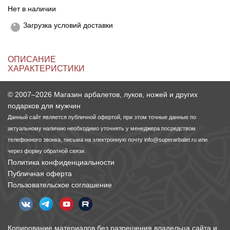
Нет в наличии
Линейки для настройки лука
Охотничьи ножи
Загрузка условий доставки
Полочки для лука
Ножи складные
ОПИСАНИЕ
ХАРАКТЕРИСТИКИ
Кликеры для лука
© 2007–2026 Магазин арбалетов, луков, ножей и других
Плунжеры для лука
подарков для мужчин
Данный сайт является публичной офертой, при этом точные данные по
Киссеры для лука
актуальному наличию необходимо уточнять у менеджера посредством
телефонного звонка, письма на электронную почту
info@superarbalet.ru
или
через форму обратной связи.
Политика конфиденциальности
Публичная оферта
Пользовательское соглашение
Копирование материалов без разрешения владельца сайта и