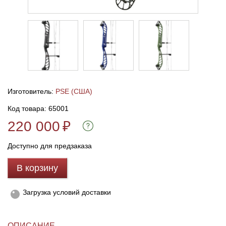
Линейки для настройки лука
Охотничьи ножи
Полочки для лука
Ножи складные
Кликеры для лука
Изготовитель:
PSE (США)
Плунжеры для лука
Код товара: 65001
220 000
₽
Киссеры для лука
Доступно для предзаказа
В корзину
Загрузка условий доставки
ОПИСАНИЕ