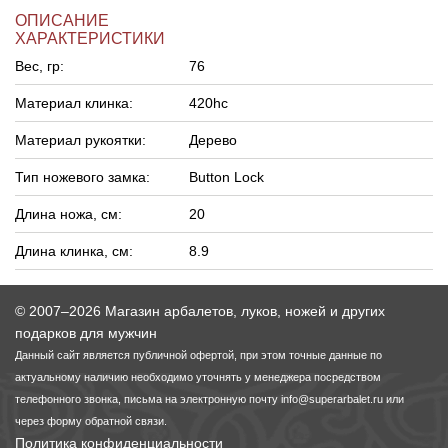
ОПИСАНИЕ
ХАРАКТЕРИСТИКИ
Вес, гр:
76
Материал клинка:
420hc
Материал рукоятки:
Дерево
Тип ножевого замка:
Button Lock
Длина ножа, см:
20
Длина клинка, см:
8.9
© 2007–2026 Магазин арбалетов, луков, ножей и других
подарков для мужчин
Данный сайт является публичной офертой, при этом точные данные по
актуальному наличию необходимо уточнять у менеджера посредством
телефонного звонка, письма на электронную почту
info@superarbalet.ru
или
через форму обратной связи.
Политика конфиденциальности