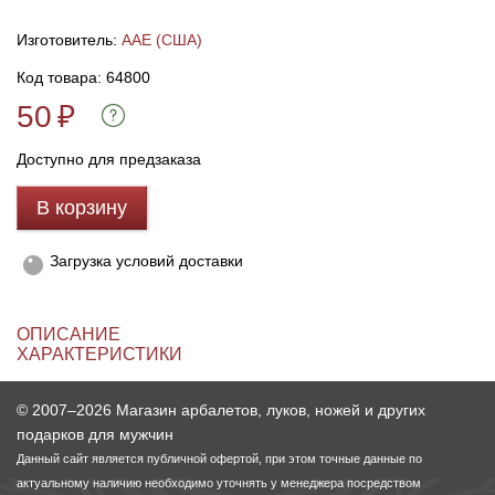
Изготовитель:
AAE (США)
Линейки для настройки лука
Охотничьи ножи
Код товара: 64800
50
Полочки для лука
Ножи складные
₽
Доступно для предзаказа
Кликеры для лука
В корзину
Плунжеры для лука
Загрузка условий доставки
Киссеры для лука
ОПИСАНИЕ
ХАРАКТЕРИСТИКИ
© 2007–2026 Магазин арбалетов, луков, ножей и других
подарков для мужчин
Данный сайт является публичной офертой, при этом точные данные по
актуальному наличию необходимо уточнять у менеджера посредством