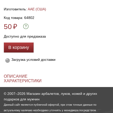
Изготовитель:
AAE (США)
Линейки для настройки лука
Охотничьи ножи
Код товара: 64802
50
Полочки для лука
Ножи складные
₽
Доступно для предзаказа
Кликеры для лука
В корзину
Плунжеры для лука
Загрузка условий доставки
Киссеры для лука
ОПИСАНИЕ
ХАРАКТЕРИСТИКИ
© 2007–2026 Магазин арбалетов, луков, ножей и других
подарков для мужчин
Данный сайт является публичной офертой, при этом точные данные по
актуальному наличию необходимо уточнять у менеджера посредством