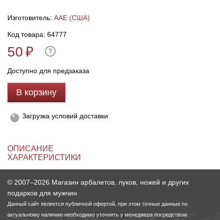
Изготовитель:
AAE (США)
Линейки для настройки лука
Охотничьи ножи
Код товара: 64777
50
Полочки для лука
Ножи складные
₽
Доступно для предзаказа
Кликеры для лука
В корзину
Плунжеры для лука
Загрузка условий доставки
Киссеры для лука
ОПИСАНИЕ
ХАРАКТЕРИСТИКИ
© 2007–2026 Магазин арбалетов, луков, ножей и других
подарков для мужчин
Данный сайт является публичной офертой, при этом точные данные по
актуальному наличию необходимо уточнять у менеджера посредством