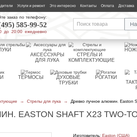
одители
Услуги и ремонт
Это интересно
Контакты
Оплата
Доставка
те заказ по телефону:
(495) 585-99-52
На
0 до 20:00 ежедневно
ЛУКИ
НОЖ
АКСЕССУАРЫ
СТРЕЛЫ И
ДЛЯ ЛУКА
КОМПЛЕКТУЮЩИЕ
РИ
ТЕРМОСЫ
ДУХОВЫЕ
РОГАТКИ
ТАК
ТРУБКИ
ектующие
→
Стрелы для лука
→
Древко лучное алюмин. Easton S
Н. EASTON SHAFT X23 TWO-TO
Изготовитель:
Easton (США)