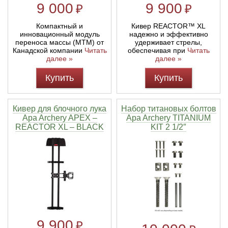
9 000
9 900
₽
₽
Компактный и
Кивер REACTOR™ XL
инновационный модуль
надежно и эффективно
переноса массы (MTM) от
удерживает стрелы,
Канадской компании
Читать
обеспечивая при
Читать
далее »
далее »
Купить
Купить
Кивер для блочного лука
Набор титановых болтов
Apa Archery APEX –
Apa Archery TITANIUM
REACTOR XL – BLACK
KIT 2 1/2″
9 900
₽