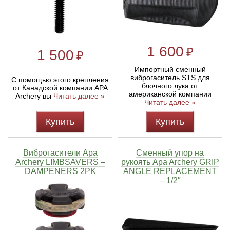
Линейки для настройки лука
Охотничьи ножи
1 600
₽
Полочки для лука
Ножи складные
1 500
₽
Импортный сменный
Кликеры для лука
виброгаситель STS для
С помощью этого крепления
блочного лука от
от Канадской компании APA
американской компании
Archery вы
Читать далее »
Читать далее »
Плунжеры для лука
Купить
Купить
Киссеры для лука
Виброгасители Apa
Сменный упор на
Archery LIMBSAVERS –
рукоять Apa Archery GRIP
DAMPENERS 2PK
ANGLE REPLACEMENT
– 1/2″