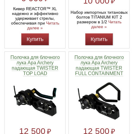
10 000
₽
Кивер REACTOR™ XL
Набор импортных титановых
надежно и эффективно
болтов TITANIUM KIT 2
удерживает стрелы,
размером в 1/2
Читать
обеспечивая при
Читать
далее »
далее »
Купить
Купить
Полочка для блочного
Полочка для блочного
лука Apa Archery
лука Apa Archery
падающая TWISTER
падающая TWISTER
TOP LOAD
FULL CONTAINMENT
12 500
12 500
₽
₽