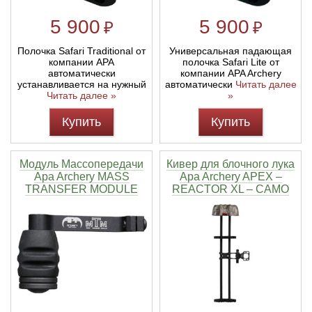
5 900
5 900
₽
₽
Полочка Safari Traditional от
Универсальная падающая
компании APA
полочка Safari Lite от
автоматически
компании APA Archery
устанавливается на нужный
автоматически
Читать далее
Читать далее »
»
Купить
Купить
Модуль Массопередачи
Кивер для блочного лука
Apa Archery MASS
Apa Archery APEX –
TRANSFER MODULE
REACTOR XL – CAMO