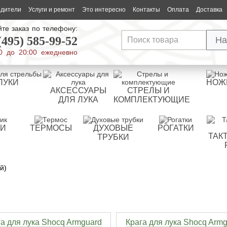
одители
Услуги и ремонт
Это интересно
Контакты
Оплата
Доставка
те заказ по телефону:
(495) 585-99-52
На
0 до 20:00 ежедневно
ЛУКИ
НОЖ
АКСЕССУАРЫ
СТРЕЛЫ И
ДЛЯ ЛУКА
КОМПЛЕКТУЮЩИЕ
РИ
ТЕРМОСЫ
ДУХОВЫЕ
РОГАТКИ
ТАК
ТРУБКИ
й)
а для лука Shocq Armguard
Крага для лука Shocq Arm