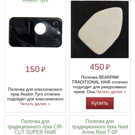
Тетивы и тросы для арбалетов
Подставки для лука
Инсерты для арбалетных стрел
Тычковые ножи
Механические точилки для ножей
Натяжители для арбалетов
Ремни и петли
Инсерты для лучных стрел
Непальские кукри
Паста для полировки ножей
Тетива для лука, нити
Стрелы для арбалета
Ножи тактические
Рукоятки для лука
Стрелы для лука
Ножи танто
450
₽
150
₽
Плечи для лука
Выниматели для стрел
Топоры
Полочка BEARPAW
TRADITIONAL HAIR отлично
подходит для рекурсивных
Нагрудники
Топорики-томагавки
Полочка для классического
луков. Она
Читать далее »
лука Avalon Tyro отлично
подойдёт для классического
Купить
Краги для стрельбы
Ножи известных брендов
Читать далее »
Напальчники для классических луков
Мультитулы
Полочка для
Полочка для
традиционного лука CIR-
традиционного лука Neet
CUT SUPER HAIR
Arrow Rest T-SP
Перчатки для традиционных луков
Метательные ножи