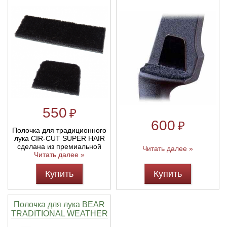
Линейки для настройки лука
Охотничьи ножи
Полочки для лука
Ножи складные
Кликеры для лука
Плунжеры для лука
550
₽
600
₽
Киссеры для лука
Полочка для традиционного
лука CIR-CUT SUPER HAIR
сделана из премиальной
Читать далее »
Читать далее »
Купить
Купить
Полочка для лука BEAR
TRADITIONAL WEATHER