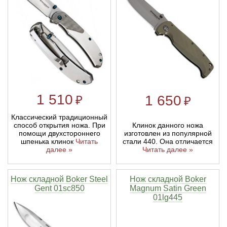
Линейки для настройки лука
Охотничьи ножи
Полочки для лука
Ножи складные
Кликеры для лука
1 510
1 650
₽
₽
Плунжеры для лука
Классический традиционный
Клинок данного ножа
способ открытия ножа. При
Киссеры для лука
изготовлен из популярной
помощи двухстороннего
стали 440. Она отличается
шпенька клинок
Читать
Читать далее »
далее »
Нож складной Boker Steel
Нож складной Boker
Gent 01sc850
Magnum Satin Green
01lg445