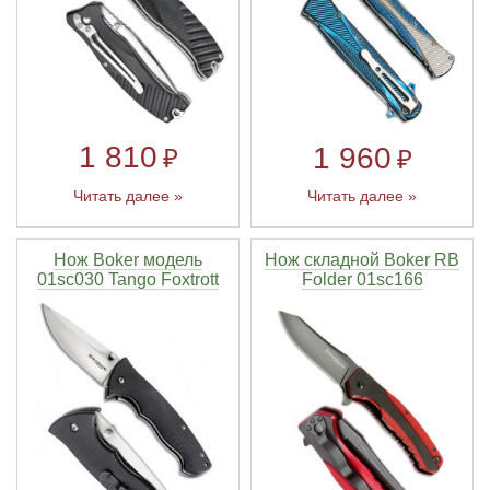
1 810
1 960
₽
₽
Читать далее »
Читать далее »
Нож Boker модель
Нож складной Boker RB
01sc030 Tango Foxtrott
Folder 01sc166