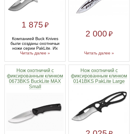
Линейки для настройки лука
Охотничьи ножи
1 875
₽
Полочки для лука
Ножи складные
2 000
₽
Компанией Buck Knives
были созданы охотничьи
Кликеры для лука
ножи серии PakLite. Их
Читать далее »
Читать далее »
Плунжеры для лука
Нож охотничий с
Нож охотничий с
Киссеры для лука
фиксированным клинком
фиксированным клинком
0673BKS BuckLite MAX
0141BKS PakLite Large
Small
2 025
₽