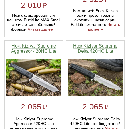
2 010
₽
Компанией Buck Knives
Нож с фиксированным
были презентованы
клинком BuckLite MAX Small
охотничьи ножи серии
отличается небольшой
PakLite скелетного
Читать
формой
Читать далее »
далее »
Нож Kizlyar Supreme
Нож Kizlyar Supreme
Aggressor 420HC Lite
Delta 420HC Lite
2 065
2 065
₽
₽
Нож Kizlyar Supreme
Нож Kizlyar Supreme Delta
Aggressor 420HC Lite
420HC Lite это бюджетный
агрессивная и доступная
тактический нож
Читать