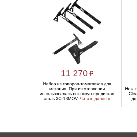
Линейки для настройки лука
Охотничьи ножи
Полочки для лука
Ножи складные
Кликеры для лука
Плунжеры для лука
11 270
₽
Киссеры для лука
Набор из топоров-томагавков для
Нож-т
метания. При изготовлении
Cle
использовалась высокоуглеродистая
до
сталь 3Cr13MOV.
Читать далее »