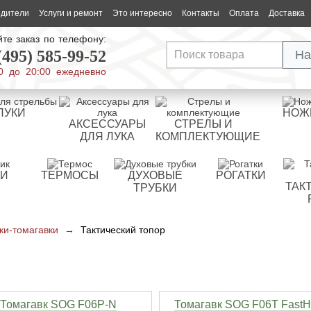
одители
Услуги и ремонт
Это интересно
Контакты
Оплата
Доставка
те заказ по телефону:
(495) 585-99-52
На
0 до 20:00 ежедневно
ЛУКИ
НОЖ
АКСЕССУАРЫ
СТРЕЛЫ И
ДЛЯ ЛУКА
КОМПЛЕКТУЮЩИЕ
РИ
ТЕРМОСЫ
ДУХОВЫЕ
РОГАТКИ
ТАК
ТРУБКИ
ки-томагавки
→
Тактический топор
Томагавк SOG F06P-N
Томагавк SOG F06T Fast