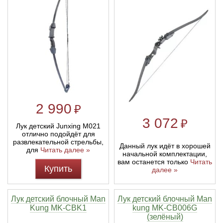
Линейки для настройки лука
Охотничьи ножи
Полочки для лука
Ножи складные
Кликеры для лука
Плунжеры для лука
2 990
₽
3 072
₽
Киссеры для лука
Лук детский Junxing M021
отлично подойдёт для
развлекательной стрельбы,
Данный лук идёт в хорошей
для
Читать далее »
начальной комплектации,
вам останется только
Читать
Купить
далее »
Лук детский блочный Man
Лук детский блочный Man
Kung MK-CBK1
kung MK-CB006G
(зелёный)