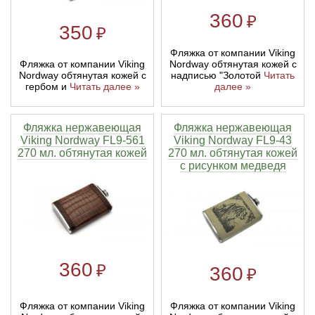
360
₽
350
₽
Линейки для настройки лука
Охотничьи ножи
Фляжка от компании Viking
Фляжка от компании Viking
Nordway обтянутая кожей с
Полочки для лука
Ножи складные
Nordway обтянутая кожей с
надписью "Золотой
Читать
гербом и
Читать далее »
далее »
Кликеры для лука
Фляжка нержавеющая
Фляжка нержавеющая
Viking Nordway FL9-561
Viking Nordway FL9-43
Плунжеры для лука
270 мл. обтянутая кожей
270 мл. обтянутая кожей
с рисунком медведя
Киссеры для лука
360
₽
360
₽
Фляжка от компании Viking
Фляжка от компании Viking