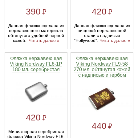
390
420
₽
₽
Данная фляжка сделана из
Данная фляжка сделана из
нержавеющего материала
пищевой нержавеющей
обтянутого удобной черной
стали с надписью
кожей.
Читать далее »
"Hollywood".
Читать далее »
Фляжка нержавеющая
Фляжка нержавеющая
Viking Nordway FL6-1P
Viking Nordway FL9-58
180 мл. серебристая
270 мл. обтянутая кожей
с надписью и гербом
420
₽
440
₽
Миниатюрная серебристая
фляжка Viking Nordway FL6-