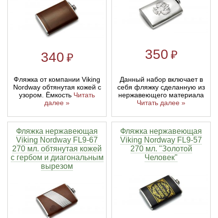
Тетивы и тросы для арбалетов
Подставки для лука
Инсерты для арбалетных стрел
Тычковые ножи
Механические точилки для ножей
Натяжители для арбалетов
Ремни и петли
Инсерты для лучных стрел
Непальские кукри
Паста для полировки ножей
350
₽
340
₽
Тетива для лука, нити
Стрелы для арбалета
Ножи тактические
Фляжка от компании Viking
Данный набор включает в
Nordway обтянутая кожей с
себя фляжку сделанную из
Рукоятки для лука
Стрелы для лука
Ножи танто
узором. Ёмкость
Читать
нержавеющего материала
далее »
Читать далее »
Плечи для лука
Выниматели для стрел
Топоры
Фляжка нержавеющая
Фляжка нержавеющая
Viking Nordway FL9-67
Viking Nordway FL9-57
Нагрудники
Топорики-томагавки
270 мл. обтянутая кожей
270 мл. "Золотой
с гербом и диагональным
Человек"
вырезом
Краги для стрельбы
Ножи известных брендов
Напальчники для классических луков
Мультитулы
Перчатки для традиционных луков
Метательные ножи