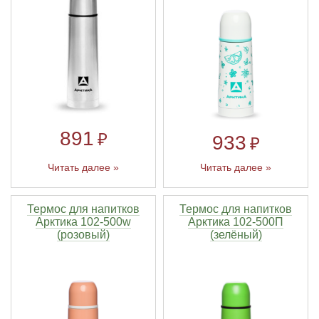
Линейки для настройки лука
Охотничьи ножи
Полочки для лука
Ножи складные
Кликеры для лука
891
₽
933
₽
Плунжеры для лука
Читать далее »
Читать далее »
Киссеры для лука
Термос для напитков
Термос для напитков
Арктика 102-500w
Арктика 102-500П
(розовый)
(зелёный)