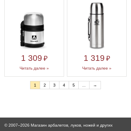
1 309
1 319
₽
₽
Читать далее »
Читать далее »
1
2
3
4
5
...
→
© 2007–2026 Магазин арбалетов, луков, ножей и других